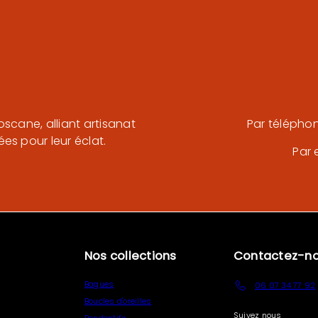
oscane, alliant artisanat
Par télépho
es pour leur éclat.
Par 
Nos collections
Contactez-n
Bagues
06 07 34 77 92
Boucles d'oreilles
Suivez nous
Pendentifs