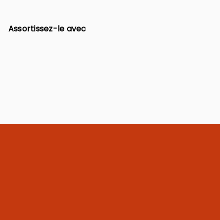
Assortissez-le avec
Ajouter au pani
COLLIER SERENA
150,00 €