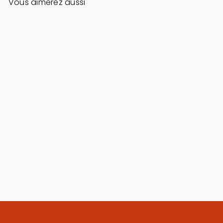
Vous aimerez aussi
Ajouter au panier
COLLIER SERENA
150,00 €